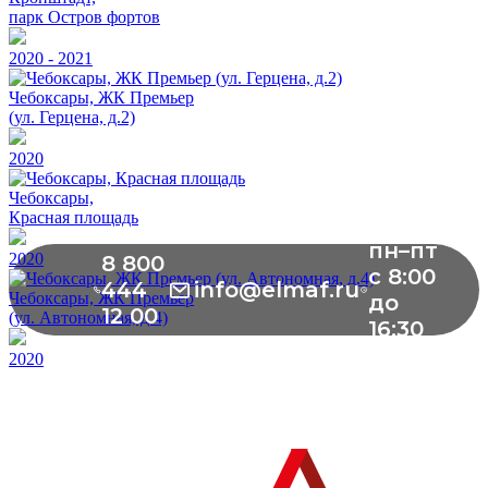
парк Остров фортов
2020 - 2021
Чебоксары, ЖК Премьер
(ул. Герцена, д.2)
2020
Чебоксары,
Красная площадь
пн–пт
2020
8 800
с 8:00
444
info@elmaf.ru
Чебоксары, ЖК Премьер
до
12 00
(ул. Автономная, д.4)
16:30
2020