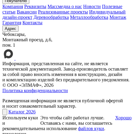
Покупателю
Компания
Реквизиты
Массмедиа о нас
Новости
Полезные
статьи
Вакансии
Реализованные проекты
Индивидуальный
дизайн-проект
Деревообработка
Металлообработка
Монтаж
Гарантия
Контакты
Адрес
Чебоксары,
Монтажный проезд, д.6,
пом. 1
Информация, представленная на сайте, не является
технической документацией. Завод-производитель оставляет
за собой право вносить изменения в конструкцию, дизайн
и комплектацию изделий без предварительного уведомления.
© ООО «ЭЛМАФ», 2026
Политика конфиденциальности
Размещенная информация не является публичной офертой
и носит ознакомительный характер.
Каталог 2026
Используем куки
Это чтобы сайт работал лучше.
Хорошо
и
Оставаясь с нами, вы соглашаетесь
рекомендательные
на использование
файлов куки
.
технологии