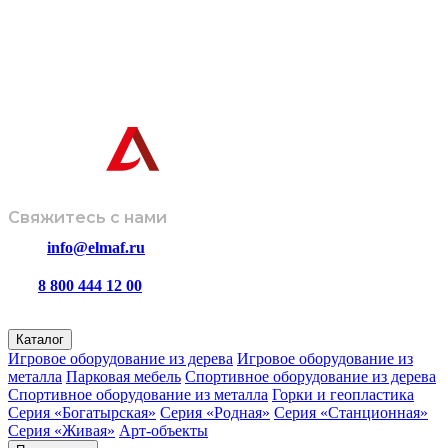
Информация, представленная на сайте, не является техниче
Завод-производитель оставляет за собой право вносить изме
дизайн и комплектацию изделий без предварительного
© ООО
Политика
Размещенная информация не
«ЭЛМАФ»,
обработки
является публичной офертой и носит
2026
данных
ознакомительный характер.
Свяжитесь с нами
info@elmaf.ru
8 800 444 12 00
пн – пт с 8:00 до 16:30
Каталог
Игровое оборудование из дерева
Игровое оборудование из
металла
Парковая мебель
Спортивное оборудование из дерева
Спортивное оборудование из металла
Горки и геопластика
Серия «Богатырская»
Серия «Родная»
Серия «Станционная»
Серия «Живая»
Арт-объекты