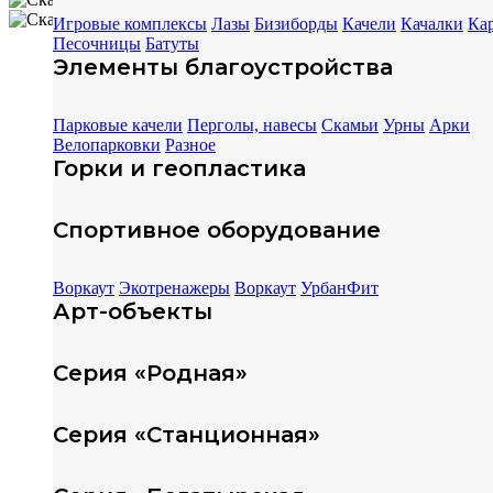
Игровые комплексы
Лазы
Бизиборды
Качели
Качалки
Ка
Песочницы
Батуты
Элементы благоустройства
Парковые качели
Перголы, навесы
Скамьи
Урны
Арки
Велопарковки
Разное
Горки и геопластика
Спортивное оборудование
Воркаут
Экотренажеры
Воркаут
УрбанФит
Арт-объекты
Серия «Родная»
Серия «Станционная»