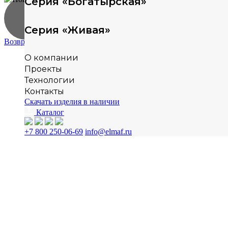
пн–пт
Серия «Богатырская»
8 800
с 8:00
444
info@elmaf.ru
до
Серия «Живая»
12 00
16:30
Возврат к списку
О компании
Проекты
Технологии
Контакты
Скачать изделия в наличии
Каталог
+7 800 250-06-69
info@elmaf.ru
г. Чебоксары, Монтажный проезд,
д. 6, помещение 1
Каталог
Спортивное оборудование
Игровое оборудова
из дерева
из дерева
кты
Спортивное оборудование
Игровое оборудова
огии