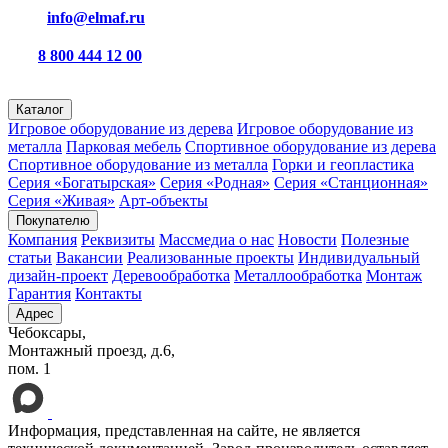
info@elmaf.ru
8 800 444 12 00
пн – пт с 8:00 до 16:30
Каталог
Игровое оборудование из дерева
Игровое оборудование из
металла
Парковая мебель
Спортивное оборудование из дерева
Спортивное оборудование из металла
Горки и геопластика
Серия «Богатырская»
Серия «Родная»
Серия «Станционная»
Серия «Живая»
Арт-объекты
Покупателю
Компания
Реквизиты
Массмедиа о нас
Новости
Полезные
статьи
Вакансии
Реализованные проекты
Индивидуальный
дизайн-проект
Деревообработка
Металлообработка
Монтаж
Гарантия
Контакты
Адрес
Чебоксары,
Монтажный проезд, д.6,
пом. 1
Информация, представленная на сайте, не является