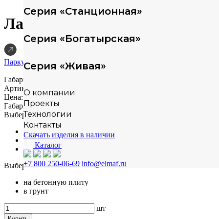
Серия «Станционная»
Лазы
Серия «Богатырская»
Паркур ELMAF 314586
Серия «Живая»
Габариты (ДШВ)
3210х3170х2770 мм
Артикул: 314586
О компании
Цена: по запросу
Проекты
Габариты (ДШВ)
3210х3170х2770 мм
Технологии
Выберите материал
Контакты
сосна
Скачать изделия в наличии
лиственница
Каталог
робиния
+7 800 250-06-69
info@elmaf.ru
Выберите способ монтажа
на бетонную плиту
в грунт
шт
Купить