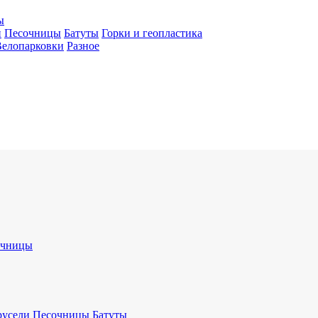
ы
и
Песочницы
Батуты
Горки и геопластика
Велопарковки
Разное
очницы
русели
Песочницы
Батуты