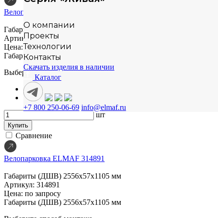
Велопарковка ELMAF Elm.01.00
О компании
Габариты (ДШВ)
930х200х935 мм
Проекты
Артикул: Elm.01.00
Технологии
Цена: по запросу
Габариты (ДШВ)
930х200х935 мм
Контакты
Скачать изделия в наличии
Выберите способ монтажа
Каталог
на бетонную плиту
в грунт
+7 800 250-06-69
info@elmaf.ru
шт
Купить
Сравнение
Велопарковка ELMAF 314891
Габариты (ДШВ)
2556х57х1105 мм
Артикул: 314891
Цена: по запросу
Габариты (ДШВ)
2556х57х1105 мм