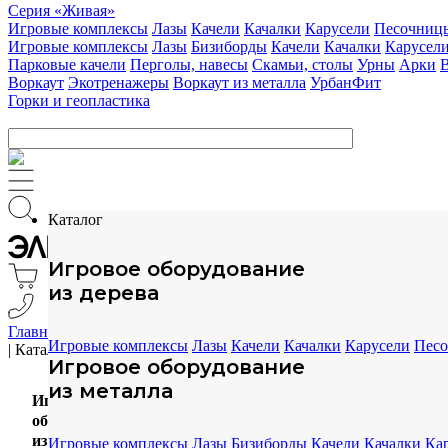
Серия «Живая»
Игровые комплексы
Лазы
Качели
Качалки
Карусели
Песочниц
Игровые комплексы
Лазы
Бизиборды
Качели
Качалки
Карусел
Парковые качели
Перголы, навесы
Скамьи, столы
Урны
Арки
Воркаут
Экотренажеры
Воркаут из металла
УрбанФит
Горки и геопластика
Каталог
Игровое оборудование
из дерева
Главная
Игровые комплексы
Лазы
Качели
Качалки
Карусели
Пес
|
Каталог
Игровое оборудование
из металла
Игровое
оборудование
из дерева
Игровые комплексы
Лазы
Бизиборды
Качели
Качалки
Ка