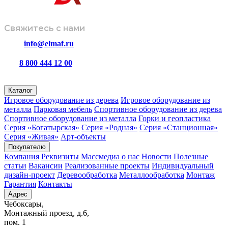
Свяжитесь с нами
info@elmaf.ru
8 800 444 12 00
пн – пт с 8:00 до 16:30
Каталог
Игровое оборудование из дерева
Игровое оборудование из
металла
Парковая мебель
Спортивное оборудование из дерева
Спортивное оборудование из металла
Горки и геопластика
Серия «Богатырская»
Серия «Родная»
Серия «Станционная»
Серия «Живая»
Арт-объекты
Покупателю
Компания
Реквизиты
Массмедиа о нас
Новости
Полезные
статьи
Вакансии
Реализованные проекты
Индивидуальный
дизайн-проект
Деревообработка
Металлообработка
Монтаж
Гарантия
Контакты
Адрес
Чебоксары,
Монтажный проезд, д.6,
пом. 1