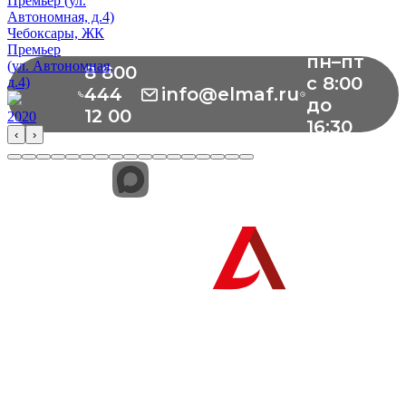
Чебоксары, ЖК
Премьер
пн–пт
(ул. Автономная,
8 800
с 8:00
д.4)
444
info@elmaf.ru
до
12 00
2020
16:30
‹
›
г. Чебоксары, Монтажный проезд,
д. 6, помещение 1