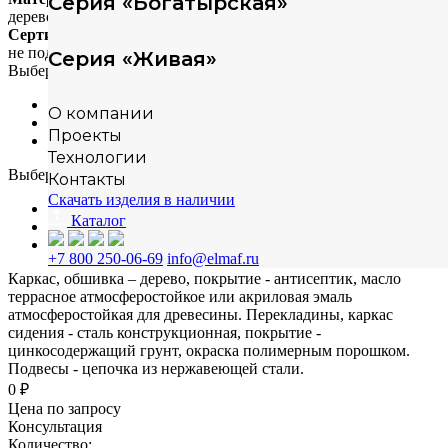
Серия «Богатырская»
дерево+металл
Сертификация
не подлежит сертификации
Серия «Живая»
Выберите материал
сосна
О компании
лиственница
Проекты
-
Технологии
Выберите способ монтажа
Контакты
Скачать изделия в наличии
на бетонную плиту
Каталог
в грунт
-
+7 800 250-06-69
info@elmaf.ru
Каркас, обшивка – дерево, покрытие - антисептик, масло
террасное атмосферостойкое или акриловая эмаль
атмосферостойкая для древесины. Перекладины, каркас
сидения - сталь конструкционная, покрытие -
цинкосодержащий грунт, окраска полимерным порошком.
Подвесы - цепочка из нержавеющей стали.
0 ₽
Цена по запросу
Консультация
Количество: