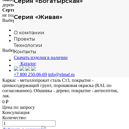
Серия «Богатырская»
дерево+металл
Сертификация
не подлежит сертификации
Серия «Живая»
Выберите материал
сосна
О компании
лиственница
Проекты
-
Технологии
Выберите способ монтажа
Контакты
Скачать изделия в наличии
на бетонную плиту
Каталог
в грунт
-
+7 800 250-06-69
info@elmaf.ru
Каркас - металлопрокат сталь Ст3, покрытие -
цинкосодержащий грунт, порошковая окраска (RAL по
согласованию). Обшивка - дерево, покрытие - антисептик,
лак.
0 ₽
Цена по запросу
Консультация
Количество: