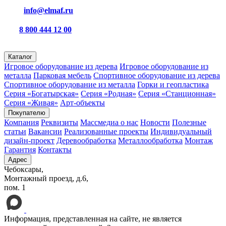
info@elmaf.ru
8 800 444 12 00
пн – пт с 8:00 до 16:30
Каталог
Игровое оборудование из дерева
Игровое оборудование из
металла
Парковая мебель
Спортивное оборудование из дерева
Спортивное оборудование из металла
Горки и геопластика
Серия «Богатырская»
Серия «Родная»
Серия «Станционная»
Серия «Живая»
Арт-объекты
Покупателю
Компания
Реквизиты
Массмедиа о нас
Новости
Полезные
статьи
Вакансии
Реализованные проекты
Индивидуальный
дизайн-проект
Деревообработка
Металлообработка
Монтаж
Гарантия
Контакты
Адрес
Чебоксары,
Монтажный проезд, д.6,
пом. 1
Информация, представленная на сайте, не является