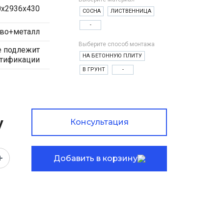
0х2936х430
СОСНА
ЛИСТВЕННИЦА
-
во+металл
Выберите способ монтажа
е подлежит
НА БЕТОННУЮ ПЛИТУ
ртификации
В ГРУНТ
-
у
Консультация
Добавить в корзину