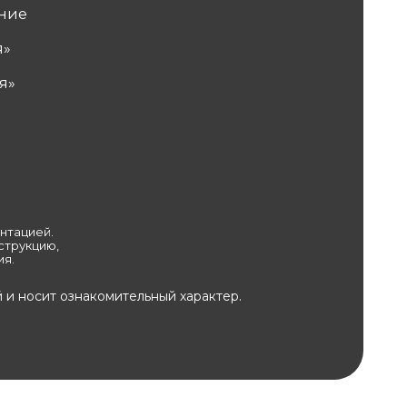
ние
я»
я»
нтацией.
струкцию,
ия.
и носит ознакомительный характер.