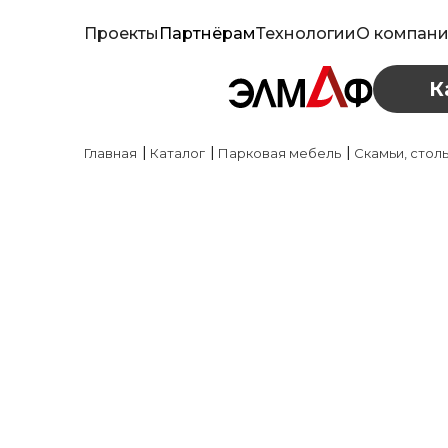
Проекты
Партнёрам
Технологии
О компан
К
|
|
|
Главная
Каталог
Парковая мебель
Скамьи, стол