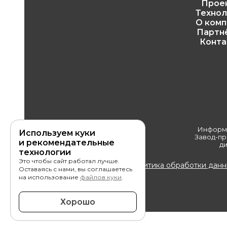
Прое
Технол
О комп
Партн
Конта
Информа
Используем куки
Завод-пр
и рекомендательные
ди
технологии
Это чтобы сайт работал лучше.
© ООО «ЭЛМАФ», 2026
Политика обработки данн
Оставаясь с нами, вы соглашаетесь
на использование
файлов куки
.
Хорошо