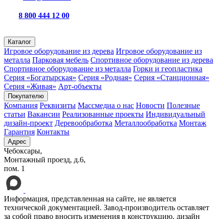
8 800 444 12 00
пн – пт с 8:00 до 16:30
Каталог
Игровое оборудование из дерева
Игровое оборудование из
металла
Парковая мебель
Спортивное оборудование из дерева
Спортивное оборудование из металла
Горки и геопластика
Серия «Богатырская»
Серия «Родная»
Серия «Станционная»
Серия «Живая»
Арт-объекты
Покупателю
Компания
Реквизиты
Массмедиа о нас
Новости
Полезные
статьи
Вакансии
Реализованные проекты
Индивидуальный
дизайн-проект
Деревообработка
Металлообработка
Монтаж
Гарантия
Контакты
Адрес
Чебоксары,
Монтажный проезд, д.6,
пом. 1
Информация, представленная на сайте, не является
технической документацией. Завод-производитель оставляет
за собой право вносить изменения в конструкцию, дизайн