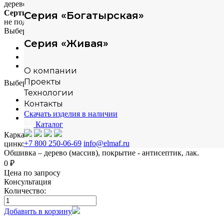
дерево+металл
Сертификация
Серия «Богатырская»
не подлежит сертификации
Выберите материал
Серия «Живая»
сосна
лиственница
-
О компании
Проекты
Выберите способ монтажа
Технологии
на бетонную плиту
Контакты
в грунт
Скачать изделия в наличии
-
Каталог
Каркас - сталь конструкционная, покрытие -
+7 800 250-06-69
info@elmaf.ru
цинкосодержащий грунт, окраска полимерным порошком.
Обшивка – дерево (массив), покрытие - антисептик, лак.
0 ₽
Цена по запросу
Консультация
Количество:
Добавить в корзину