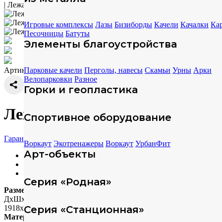
|
Лежак ELMAF 314230
Игровые комплексы
Лазы
Бизиборды
Качели
Качалки
Ка
Песочницы
Батуты
Элементы благоустройства
Артикул: 314230
Парковые качели
Перголы, навесы
Скамьи
Урны
Арки
Велопарковки
Разное
Горки и геопластика
Лежак ELMAF 314230
Спортивное оборудование
Гарантия
Воркаут
Экотренажеры
Воркаут
УрбанФит
Арт-объекты
Характеристики
Техописание
Скачать модели
Серия «Родная»
Размеры
ДхШхВ (мм)
1918х694х883
Серия «Станционная»
Материал