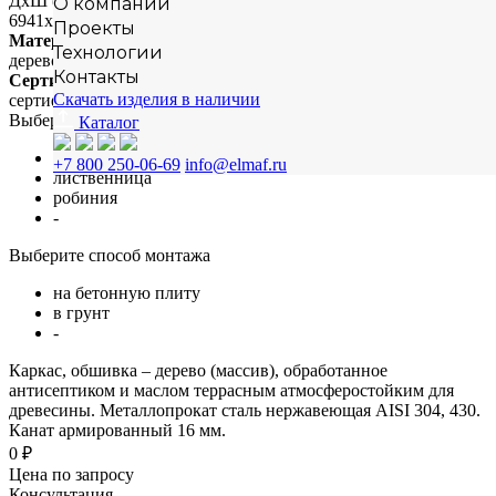
ДхШ (мм)
О компании
6941х6650
Проекты
Материал
Технологии
дерево + металл
Контакты
Сертификация
Скачать изделия в наличии
сертифицировано
Выберите материал
Каталог
сосна
+7 800 250-06-69
info@elmaf.ru
лиственница
робиния
-
Выберите способ монтажа
на бетонную плиту
в грунт
-
Каркас, обшивка – дерево (массив), обработанное
антисептиком и маслом террасным атмосферостойким для
древесины. Металлопрокат сталь нержавеющая AISI 304, 430.
Канат армированный 16 мм.
0 ₽
Цена по запросу
Консультация