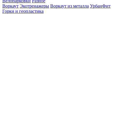
Велопарковки
Разное
Воркаут
Экотренажеры
Воркаут из металла
УрбанФит
Горки и геопластика