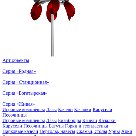
Арт объекты
Серия «Родная»
Серия «Станционная»
Серия «Богатырская»
Серия «Живая»
Игровые комплексы
Лазы
Качели
Качалки
Карусели
Песочницы
Игровые комплексы
Лазы
Бизиборды
Качели
Качалки
Карусели
Песочницы
Батуты
Горки и геопластика
Парковые качели
Перголы, навесы
Скамьи, столы
Урны
Арки