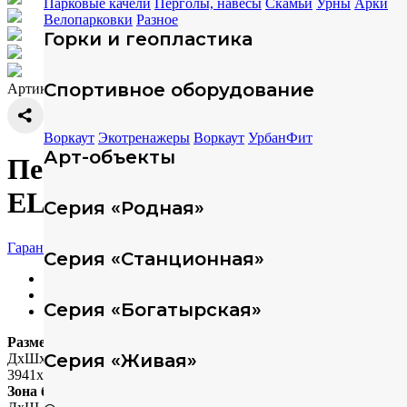
Парковые качели
Перголы, навесы
Скамьи
Урны
Арки
Велопарковки
Разное
Горки и геопластика
Спортивное оборудование
Артикул: 314392
Воркаут
Экотренажеры
Воркаут
УрбанФит
Арт-объекты
Песочный домик с горкой
ELMAF 314392
Серия «Родная»
Гарантия
Серия «Станционная»
Характеристики
Техописание
Серия «Богатырская»
Скачать модели
Размеры
Серия «Живая»
ДхШхВ (мм)
3941х3650х3152
Зона безопасности