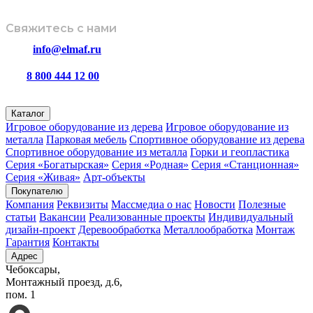
Свяжитесь с нами
info@elmaf.ru
8 800 444 12 00
пн – пт с 8:00 до 16:30
Каталог
Игровое оборудование из дерева
Игровое оборудование из
металла
Парковая мебель
Спортивное оборудование из дерева
Спортивное оборудование из металла
Горки и геопластика
Серия «Богатырская»
Серия «Родная»
Серия «Станционная»
Серия «Живая»
Арт-объекты
Покупателю
Компания
Реквизиты
Массмедиа о нас
Новости
Полезные
статьи
Вакансии
Реализованные проекты
Индивидуальный
дизайн-проект
Деревообработка
Металлообработка
Монтаж
Гарантия
Контакты
Адрес
Чебоксары,
Монтажный проезд, д.6,
пом. 1