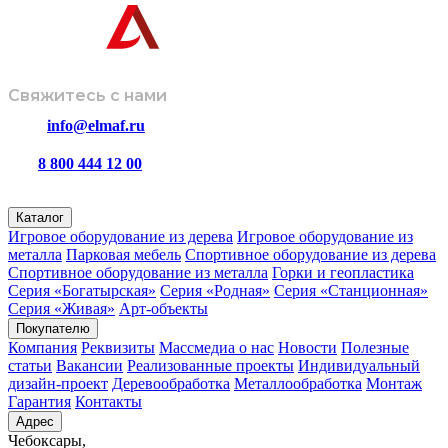
Свяжитесь с нами
info@elmaf.ru
8 800 444 12 00
пн – пт с 8:00 до 16:30
Каталог
Игровое оборудование из дерева
Игровое оборудование из
металла
Парковая мебель
Спортивное оборудование из дерева
Спортивное оборудование из металла
Горки и геопластика
Серия «Богатырская»
Серия «Родная»
Серия «Станционная»
Серия «Живая»
Арт-объекты
Покупателю
Компания
Реквизиты
Массмедиа о нас
Новости
Полезные
статьи
Вакансии
Реализованные проекты
Индивидуальный
дизайн-проект
Деревообработка
Металлообработка
Монтаж
Гарантия
Контакты
Адрес
Чебоксары,