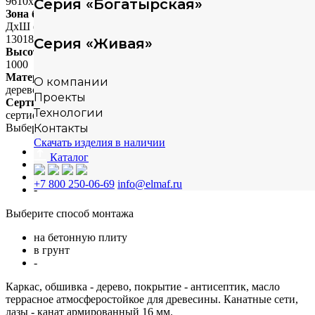
9610х2680х3015
Серия «Богатырская»
Зона безопасности
ДхШ (мм)
13018х5251
Серия «Живая»
Высота падения
1000
Материал
О компании
дерево
Проекты
Сертификация
Технологии
сертифицировано
Выберите материал
Контакты
Скачать изделия в наличии
сосна
Каталог
лиственница
робиния
+7 800 250-06-69
info@elmaf.ru
-
Выберите способ монтажа
на бетонную плиту
в грунт
-
Каркас, обшивка - дерево, покрытие - антисептик, масло
террасное атмосферостойкое для древесины. Канатные сети,
лазы - канат армированный 16 мм.