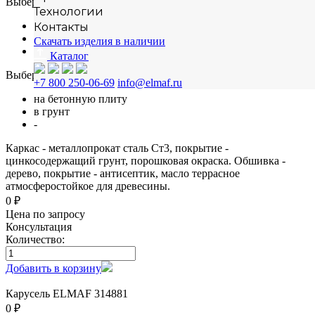
Выберите материал
Технологии
сосна
Контакты
лиственница
Скачать изделия в наличии
-
Каталог
Выберите способ монтажа
+7 800 250-06-69
info@elmaf.ru
на бетонную плиту
в грунт
-
Каркас - металлопрокат сталь Ст3, покрытие -
цинкосодержащий грунт, порошковая окраска. Обшивка -
дерево, покрытие - антисептик, масло террасное
атмосферостойкое для древесины.
0 ₽
Цена по запросу
Консультация
Количество:
Добавить в корзину
Карусель ELMAF 314881
0 ₽