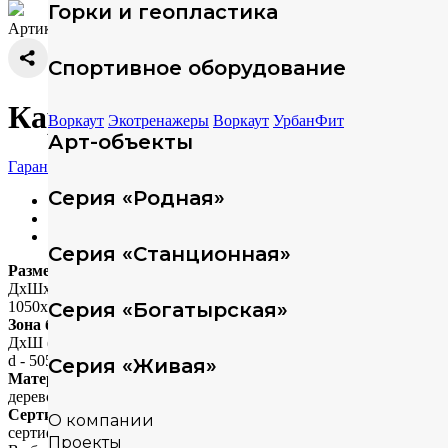
Горки и геопластика
Артикул:
Спортивное оборудование
Карусель ELMAF 314881
Воркаут
Экотренажеры
Воркаут
УрбанФит
Арт-объекты
Гарантия
Серия «Родная»
Характеристики
Техописание
Скачать модели
Серия «Станционная»
Размеры
ДхШхВ (мм)
1050х1050х1200
Серия «Богатырская»
Зона безопасности
ДхШ (мм)
d - 5050
Серия «Живая»
Материал
дерево+металл
Сертификация
О компании
сертифицировано
Проекты