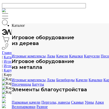
Каталог
Игровое оборудование
из дерева
Главная
Игровые комплексы
Лазы
Качели
Качалки
Карусели
Пес
|
Каталог
Игровое оборудование
|
Игровое оборудование
|
Игровое оборудование из дерева
из металла
|
Карусели
|
Карусель ELMAF 314881
Игровые комплексы
Лазы
Бизиборды
Качели
Качалки
Ка
Песочницы
Батуты
Элементы благоустройства
Парковые качели
Перголы, навесы
Скамьи
Урны
Арки
Велопарковки
Разное