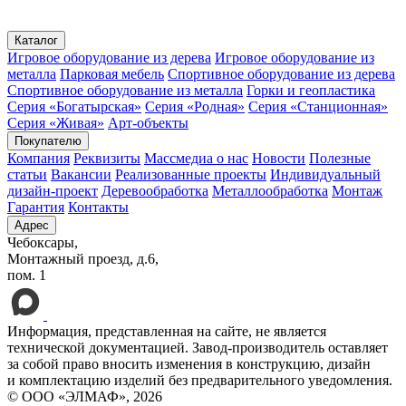
пн – пт с 8:00 до 16:30
Каталог
Игровое оборудование из дерева
Игровое оборудование из
металла
Парковая мебель
Спортивное оборудование из дерева
Спортивное оборудование из металла
Горки и геопластика
Серия «Богатырская»
Серия «Родная»
Серия «Станционная»
Серия «Живая»
Арт-объекты
Покупателю
Компания
Реквизиты
Массмедиа о нас
Новости
Полезные
статьи
Вакансии
Реализованные проекты
Индивидуальный
дизайн-проект
Деревообработка
Металлообработка
Монтаж
Гарантия
Контакты
Адрес
Чебоксары,
Монтажный проезд, д.6,
пом. 1
Информация, представленная на сайте, не является
технической документацией. Завод-производитель оставляет
за собой право вносить изменения в конструкцию, дизайн
и комплектацию изделий без предварительного уведомления.
© ООО «ЭЛМАФ», 2026