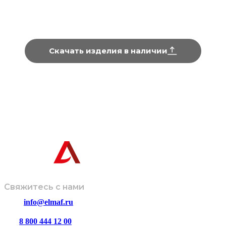
Серия «Станционна
Серия «Живая»
Скачать изделия в наличии
Информация, представленная на сайте, не является техниче
Завод-производитель оставляет за собой право вносить изме
дизайн и комплектацию изделий без предварительного
© ООО
Политика
Размещенная информация не
«ЭЛМАФ»,
обработки
является публичной офертой и носит
2026
данных
ознакомительный характер.
Свяжитесь с нами
info@elmaf.ru
8 800 444 12 00