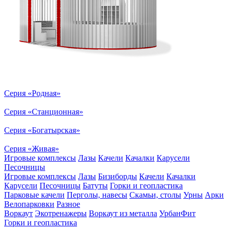
Серия «Родная»
Серия «Станционная»
Серия «Богатырская»
Серия «Живая»
Игровые комплексы
Лазы
Качели
Качалки
Карусели
Песочницы
Игровые комплексы
Лазы
Бизиборды
Качели
Качалки
Карусели
Песочницы
Батуты
Горки и геопластика
Парковые качели
Перголы, навесы
Скамьи, столы
Урны
Арки
Велопарковки
Разное
Воркаут
Экотренажеры
Воркаут из металла
УрбанФит
Горки и геопластика