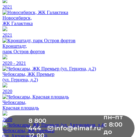
2021
Новосибирск,
ЖК Галактика
2021
Кронштадт,
парк Остров фортов
2020 - 2021
Чебоксары, ЖК Премьер
(ул. Герцена, д.2)
2020
Чебоксары,
Красная площадь
пн–пт
2020
8 800
с 8:00
444
info@elmaf.ru
Чебоксары, ЖК Премьер
до
12 00
(ул. Автономная, д.4)