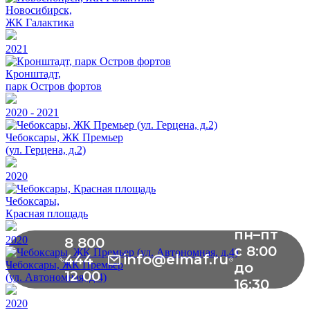
Новосибирск,
ЖК Галактика
2021
Кронштадт,
парк Остров фортов
2020 - 2021
Чебоксары, ЖК Премьер
(ул. Герцена, д.2)
2020
Чебоксары,
Красная площадь
пн–пт
2020
8 800
с 8:00
444
info@elmaf.ru
Чебоксары, ЖК Премьер
до
12 00
(ул. Автономная, д.4)
16:30
2020