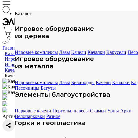
Каталог
Игровое оборудование
из дерева
Главная
Игровые комплексы
Лазы
Качели
Качалки
Карусели
Пес
|
Каталог
Игровое оборудование
|
Игровое оборудование
|
Игровое оборудование из дерева
из металла
|
Качели
|
Качели с люлькой ELMAF 314453
Игровые комплексы
Лазы
Бизиборды
Качели
Качалки
Ка
Песочницы
Батуты
Элементы благоустройства
Парковые качели
Перголы, навесы
Скамьи
Урны
Арки
Артикул: 314453
Велопарковки
Разное
Горки и геопластика