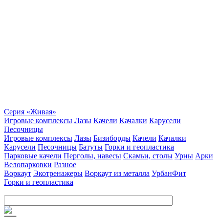
Серия «Живая»
Игровые комплексы
Лазы
Качели
Качалки
Карусели
Песочницы
Игровые комплексы
Лазы
Бизиборды
Качели
Качалки
Карусели
Песочницы
Батуты
Горки и геопластика
Парковые качели
Перголы, навесы
Скамьи, столы
Урны
Арки
Велопарковки
Разное
Воркаут
Экотренажеры
Воркаут из металла
УрбанФит
Горки и геопластика