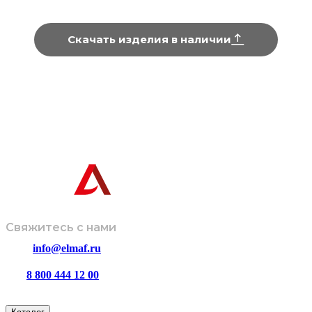
Скачать изделия в наличии
Информация, представленная на сайте, не является техниче
Завод-производитель оставляет за собой право вносить изме
дизайн и комплектацию изделий без предварительного
© ООО
Политика
Размещенная информация не
«ЭЛМАФ»,
обработки
является публичной офертой и носит
2026
данных
ознакомительный характер.
Свяжитесь с нами
info@elmaf.ru
8 800 444 12 00
пн – пт с 8:00 до 16:30