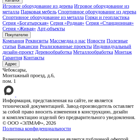
Каталог
Игровое оборудование из дерева
Игровое оборудование из
металла
Парковая мебель
Спортивное оборудование из дерева
Спортивное оборудование из металла
Горки и геопластика
Серия «Богатырская»
Серия «Родная»
Серия «Станционная»
Серия «Живая»
Арт-объекты
Покупателю
Компания
Реквизиты
Массмедиа о нас
Новости
Полезные
статьи
Вакансии
Реализованные проекты
Индивидуальный
дизайн-проект
Деревообработка
Металлообработка
Монтаж
Гарантия
Контакты
Адрес
Чебоксары,
Монтажный проезд, д.6,
пом. 1
Информация, представленная на сайте, не является
технической документацией. Завод-производитель оставляет
за собой право вносить изменения в конструкцию, дизайн
и комплектацию изделий без предварительного уведомления.
© ООО «ЭЛМАФ», 2026
Политика конфиденциальности
Размещенная информация не является публичной офертой