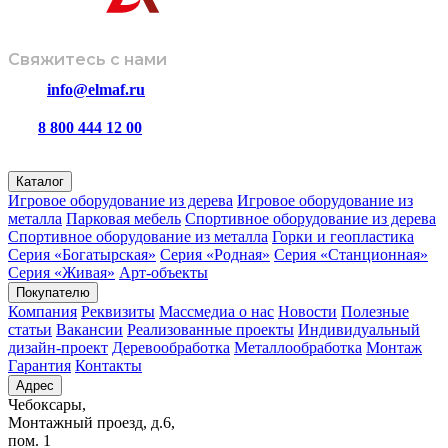
Свяжитесь с нами
info@elmaf.ru
8 800 444 12 00
пн – пт с 8:00 до 16:30
Каталог
Игровое оборудование из дерева
Игровое оборудование из
металла
Парковая мебель
Спортивное оборудование из дерева
Спортивное оборудование из металла
Горки и геопластика
Серия «Богатырская»
Серия «Родная»
Серия «Станционная»
Серия «Живая»
Арт-объекты
Покупателю
Компания
Реквизиты
Массмедиа о нас
Новости
Полезные
статьи
Вакансии
Реализованные проекты
Индивидуальный
дизайн-проект
Деревообработка
Металлообработка
Монтаж
Гарантия
Контакты
Адрес
Чебоксары,
Монтажный проезд, д.6,
пом. 1