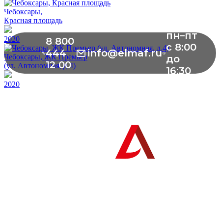
Чебоксары,
Красная площадь
пн–пт
2020
8 800
с 8:00
444
info@elmaf.ru
Чебоксары, ЖК Премьер
до
12 00
(ул. Автономная, д.4)
16:30
2020
г. Чебоксары, Монтажный проезд,
д. 6, помещение 1