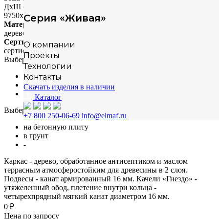
ДхШ (мм)
9750х7750
Серия «Живая»
Материал
дерево
Сертификация
О компании
сертифицировано
Проекты
Выберите материал
Технологии
сосна
Контакты
лиственница
Скачать изделия в наличии
-
Каталог
Выберите способ монтажа
+7 800 250-06-69
info@elmaf.ru
на бетонную плиту
в грунт
-
Каркас - дерево, обработанное антисептиком и маслом
террасным атмосферостойким для древесины в 2 слоя.
Подвесы - канат армированный 16 мм. Качели «Гнездо» -
утяжеленный обод, плетение внутри кольца -
четырехпрядный мягкий канат диаметром 16 мм.
0 ₽
Цена по запросу