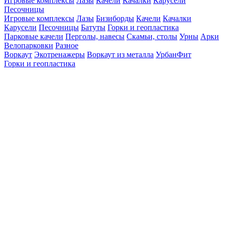
Игровые комплексы
Лазы
Качели
Качалки
Карусели
Песочницы
Игровые комплексы
Лазы
Бизиборды
Качели
Качалки
Карусели
Песочницы
Батуты
Горки и геопластика
Парковые качели
Перголы, навесы
Скамьи, столы
Урны
Арки
Велопарковки
Разное
Воркаут
Экотренажеры
Воркаут из металла
УрбанФит
Горки и геопластика