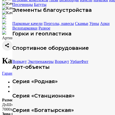
Песочницы
Батуты
Элементы благоустройства
Парковые качели
Перголы, навесы
Скамьи
Урны
Арки
Велопарковки
Разное
Горки и геопластика
Артикул: 314883
Спортивное оборудование
Качели ELMAF 314883
Воркаут
Экотренажеры
Воркаут
УрбанФит
Арт-объекты
Гарантия
Серия «Родная»
Характеристики
Техописание
Скачать модели
Серия «Станционная»
Размеры
ДхШхВ (мм)
7000х2060х3120
Серия «Богатырская»
Зона безопасности