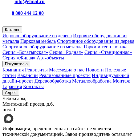
info@elmaf.ru
8 800 444 12 00
пн – пт с 8:00 до 16:30
Каталог
Игровое оборудование из дерева
Игровое оборудование из
металла
Парковая мебель
Спортивное оборудование из дерева
Спортивное оборудование из металла
Горки и геопластика
Серия «Богатырская»
Серия «Родная»
Серия «Станционная»
Серия «Живая»
Арт-объекты
Покупателю
Компания
Реквизиты
Массмедиа о нас
Новости
Полезные
статьи
Вакансии
Реализованные проекты
Индивидуальный
дизайн-проект
Деревообработка
Металлообработка
Монтаж
Гарантия
Контакты
Адрес
Чебоксары,
Монтажный проезд, д.6,
пом. 1
Информация, представленная на сайте, не является
технической документацией. Завод-производитель оставляет