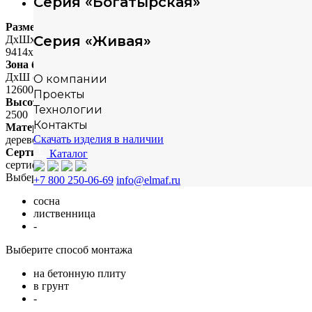
Серия «Богатырская»
Скачать модели
Размеры
Серия «Живая»
ДхШхВ (мм)
9414х6470х5582
Зона безопасности
ДхШ (мм)
О компании
12600х10092
Проекты
Высота падения
Технологии
2500
Контакты
Материал
Скачать изделия в наличии
дерево + металл
Сертификация
Каталог
сертифицировано
Выберите материал
+7 800 250-06-69
info@elmaf.ru
сосна
лиственница
-
Выберите способ монтажа
на бетонную плиту
в грунт
-