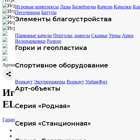
Игровые комплексы
Лазы
Бизиборды
Качели
Качалки
Ка
Песочницы
Батуты
Элементы благоустройства
Парковые качели
Перголы, навесы
Скамьи
Урны
Арки
Велопарковки
Разное
Горки и геопластика
Спортивное оборудование
Артикул: 93050
Воркаут
Экотренажеры
Воркаут
УрбанФит
Арт-объекты
Игровой комплекс Дюна
ELMAF 93050
Серия «Родная»
Гарантия
Серия «Станционная»
Характеристики
Техописание