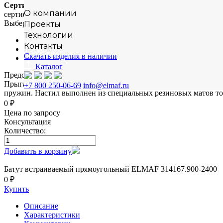
Сертификация
О компании
сертифицировано
Выберите способ монтажа
Проекты
Технологии
на бетонную плиту
Контакты
в грунт
Скачать изделия в наличии
-
Каталог
Представляет собой сборную конструкцию из каркаса, к которо
Прыгательная поверхность изготовлена из наборных пластико
+7 800 250-06-69
info@elmaf.ru
пружин. Настил выполнен из специальных резиновых матов то
0 ₽
Цена по запросу
Консультация
Количество:
Добавить в корзину
Батут встраиваемый прямоугольный ELMAF 314167.900-2400
0 ₽
Купить
Описание
Характеристики