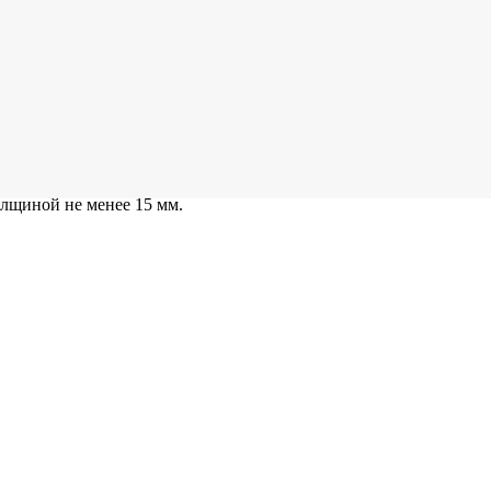
му закреплены прыгательная поверхность и настил. Каркас - ст
вых элементов, нанизанных на тросы из нержавеющей стали. Ко
лщиной не менее 15 мм.