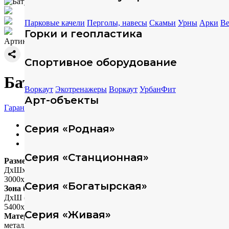
Парковые качели
Перголы, навесы
Скамьи
Урны
Арки
Ве
Горки и геопластика
Артикул: 314167.900-2400
Спортивное оборудование
Батут встраиваемый прямоуг
Воркаут
Экотренажеры
Воркаут
УрбанФит
Арт-объекты
Гарантия
Характеристики
Серия «Родная»
Техописание
Скачать модели
Серия «Станционная»
Размеры
ДхШхВ (мм)
3000х1500х385 Прыжковая часть 2400х900
Серия «Богатырская»
Зона безопасности
ДхШ (мм)
5400х3900
Серия «Живая»
Материал
металл+пластик+резина