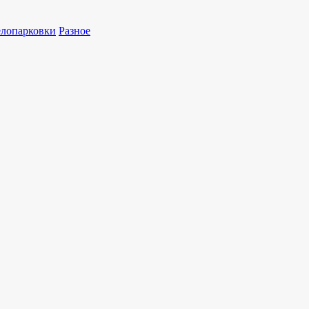
лопарковки
Разное
ольный ELMAF 314167.900-240