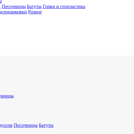
ы
и
Песочницы
Батуты
Горки и геопластика
Велопарковки
Разное
очницы
русели
Песочницы
Батуты