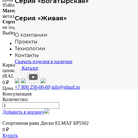
Серия «Богатырская»
9546х5625
Материал
металл+пластик
Серия «Живая»
Сертификация
не подлежит сертификации
Выберите способ монтажа
О компании
Проекты
на бетонную плиту
Технологии
в грунт
-
Контакты
Скачать изделия в наличии
Каркас - сталь конструкционная, покрытие -
Каталог
цинкосодержащий грунт, окраска полимерным порошком
(RAL по согласованию).
0 ₽
+7 800 250-06-69
info@elmaf.ru
Цена по запросу
Консультация
Количество:
Добавить в корзину
Спортивная рама Диски ELMAF БР5502
0 ₽
Купить