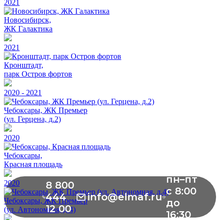
2021
Новосибирск,
ЖК Галактика
2021
Кронштадт,
парк Остров фортов
2020 - 2021
Чебоксары, ЖК Премьер
(ул. Герцена, д.2)
2020
Чебоксары,
Красная площадь
пн–пт
2020
8 800
с 8:00
444
info@elmaf.ru
Чебоксары, ЖК Премьер
до
12 00
(ул. Автономная, д.4)
16:30