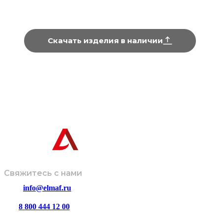
Серия «Живая»
Скачать изделия в наличии
Информация, представленная на сайте, не является техниче
Завод-производитель оставляет за собой право вносить изме
дизайн и комплектацию изделий без предварительного
© ООО
Политика
Размещенная информация не
«ЭЛМАФ»,
обработки
является публичной офертой и носит
2026
данных
ознакомительный характер.
Свяжитесь с нами
info@elmaf.ru
8 800 444 12 00