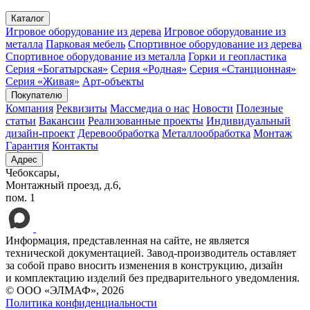
пн – пт с 8:00 до 16:30
Каталог
Игровое оборудование из дерева
Игровое оборудование из
металла
Парковая мебель
Спортивное оборудование из дерева
Спортивное оборудование из металла
Горки и геопластика
Серия «Богатырская»
Серия «Родная»
Серия «Станционная»
Серия «Живая»
Арт-объекты
Покупателю
Компания
Реквизиты
Массмедиа о нас
Новости
Полезные
статьи
Вакансии
Реализованные проекты
Индивидуальный
дизайн-проект
Деревообработка
Металлообработка
Монтаж
Гарантия
Контакты
Адрес
Чебоксары,
Монтажный проезд, д.6,
пом. 1
Информация, представленная на сайте, не является
технической документацией. Завод-производитель оставляет
за собой право вносить изменения в конструкцию, дизайн
и комплектацию изделий без предварительного уведомления.
© ООО «ЭЛМАФ», 2026
Политика конфиденциальности