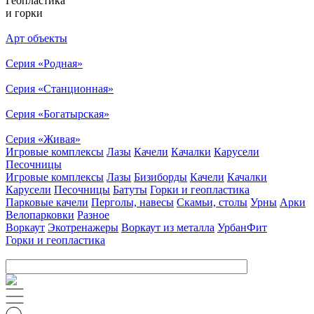
Геопластика
и горки
Арт объекты
Серия «Родная»
Серия «Станционная»
Серия «Богатырская»
Серия «Живая»
Игровые комплексы
Лазы
Качели
Качалки
Карусели
Песочницы
Игровые комплексы
Лазы
Бизиборды
Качели
Качалки
Карусели
Песочницы
Батуты
Горки и геопластика
Парковые качели
Перголы, навесы
Скамьи, столы
Урны
Арки
Велопарковки
Разное
Воркаут
Экотренажеры
Воркаут из металла
УрбанФит
Горки и геопластика