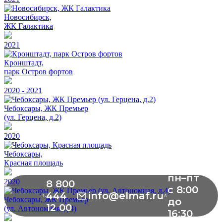
Новосибирск,
ЖК Галактика
2021
Кронштадт,
парк Остров фортов
2020 - 2021
Чебоксары, ЖК Премьер
(ул. Герцена, д.2)
2020
Чебоксары,
Красная площадь
пн–пт
2020
8 800
с 8:00
444
info@elmaf.ru
Чебоксары, ЖК Премьер
до
12 00
(ул. Автономная, д.4)
16:30