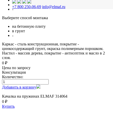
лиственница
робиния
+7 800 250-06-69
info@elmaf.ru
-
Выберите способ монтажа
на бетонную плиту
в грунт
-
Каркас - сталь конструкционная, покрытие -
цинкосодержащий грунт, окраска полимерным порошком.
Настил - массив дерева, покрытие - антисептик и масло в 2
слоя.
0 ₽
Цена по запросу
Консультация
Количество:
Добавить в корзину
Качалка на пружинах ELMAF 314064
0 ₽
Купить