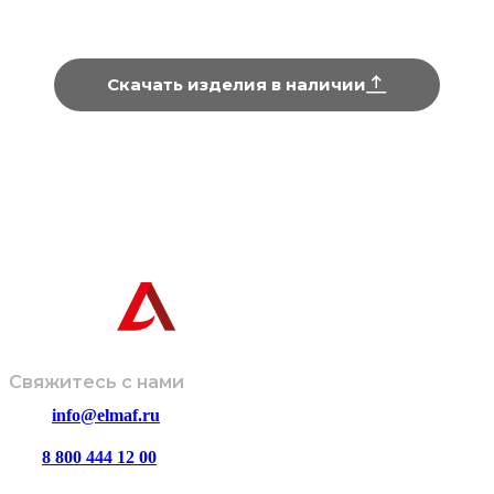
Скачать изделия в наличии
Информация, представленная на сайте, не является техниче
Завод-производитель оставляет за собой право вносить изме
дизайн и комплектацию изделий без предварительного
© ООО
Политика
Размещенная информация не
«ЭЛМАФ»,
обработки
является публичной офертой и носит
2026
данных
ознакомительный характер.
Свяжитесь с нами
info@elmaf.ru
8 800 444 12 00
пн – пт с 8:00 до 16:30