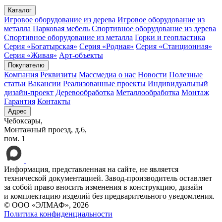
Каталог
Игровое оборудование из дерева
Игровое оборудование из
металла
Парковая мебель
Спортивное оборудование из дерева
Спортивное оборудование из металла
Горки и геопластика
Серия «Богатырская»
Серия «Родная»
Серия «Станционная»
Серия «Живая»
Арт-объекты
Покупателю
Компания
Реквизиты
Массмедиа о нас
Новости
Полезные
статьи
Вакансии
Реализованные проекты
Индивидуальный
дизайн-проект
Деревообработка
Металлообработка
Монтаж
Гарантия
Контакты
Адрес
Чебоксары,
Монтажный проезд, д.6,
пом. 1
Информация, представленная на сайте, не является
технической документацией. Завод-производитель оставляет
за собой право вносить изменения в конструкцию, дизайн
и комплектацию изделий без предварительного уведомления.
© ООО «ЭЛМАФ», 2026
Политика конфиденциальности