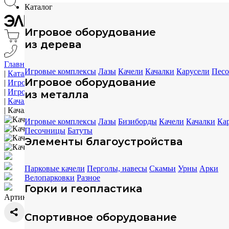
Каталог
Игровое оборудование
из дерева
Главная
Игровые комплексы
Лазы
Качели
Качалки
Карусели
Пес
|
Каталог
Игровое оборудование
|
Игровое оборудование
|
Игровое оборудование из дерева
из металла
|
Качалки
|
Качалка на пружинах ELMAF 314064
Игровые комплексы
Лазы
Бизиборды
Качели
Качалки
Ка
Песочницы
Батуты
Элементы благоустройства
Парковые качели
Перголы, навесы
Скамьи
Урны
Арки
Велопарковки
Разное
Горки и геопластика
Артикул: 314064
Спортивное оборудование