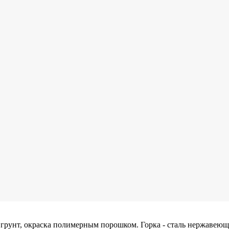
 пространство-1 ELMAF 07601
 грунт, окраска полимерным порошком. Горка - сталь нержавеющ