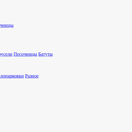
очницы
русели
Песочницы
Батуты
лопарковки
Разное