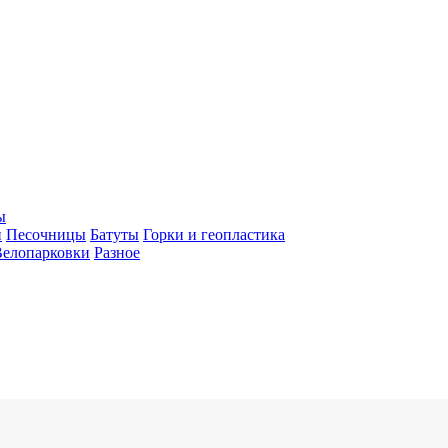
ы
и
Песочницы
Батуты
Горки и геопластика
Велопарковки
Разное