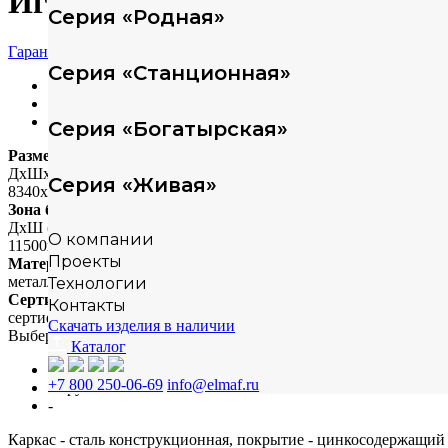
Игровой комплекс Воздушное
Серия «Родная»
Гарантия
Серия «Станционная»
Характеристики
Техописание
Скачать модели
Серия «Богатырская»
Размеры
ДхШхВ (мм)
Серия «Живая»
8340х5520х3105
Зона безопасности
ДхШ (мм)
О компании
11500х9000
Проекты
Материал
металл+полипропилен/HPL
Технологии
Сертификация
Контакты
сертифицировано
Скачать изделия в наличии
Выберите способ монтажа
Каталог
на бетонную плиту
+7 800 250-06-69
info@elmaf.ru
в грунт
-
Каркас - сталь конструкционная, покрытие - цинкосодержащий