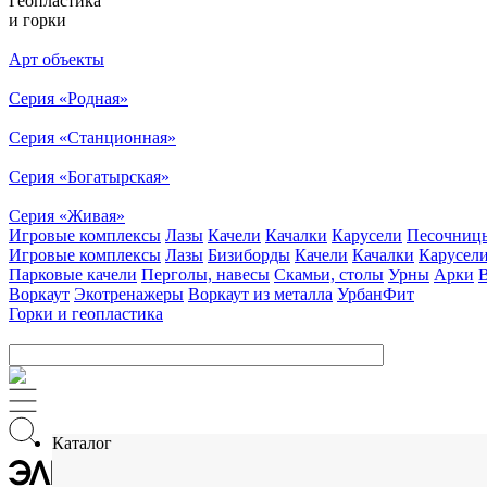
Геопластика
и горки
Арт объекты
Серия «Родная»
Серия «Станционная»
Серия «Богатырская»
Серия «Живая»
Игровые комплексы
Лазы
Качели
Качалки
Карусели
Песочниц
Игровые комплексы
Лазы
Бизиборды
Качели
Качалки
Карусел
Парковые качели
Перголы, навесы
Скамьи, столы
Урны
Арки
Воркаут
Экотренажеры
Воркаут из металла
УрбанФит
Горки и геопластика
Каталог