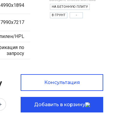
х4990х1894
НА БЕТОННУЮ ПЛИТУ
В ГРУНТ
-
7990х7217
пилен/HPL
фикация по
запросу
у
Консультация
Добавить в корзину