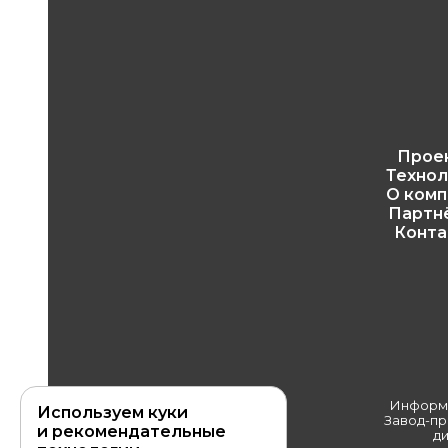
Прое
Технол
О комп
Партн
Конта
Информа
Используем куки
Завод-пр
и рекомендательные
ди