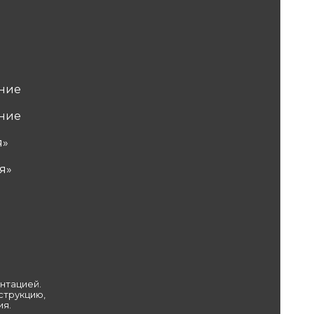
ние
ние
я»
я»
нтацией.
струкцию,
ия.