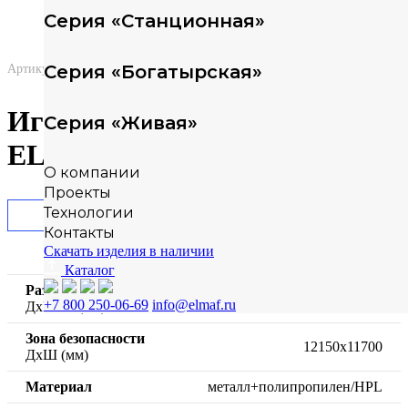
Серия «Станционная»
Серия «Богатырская»
Артикул: 10803
Игровой комплекс Арена-3
Серия «Живая»
ELMAF 10803
О компании
Проекты
Технологии
Гарантия
Контакты
Скачать изделия в наличии
Каталог
Размеры
9150х8700х6700
+7 800 250-06-69
info@elmaf.ru
ДхШхВ (мм)
Зона безопасности
12150х11700
ДхШ (мм)
Материал
металл+полипропилен/HPL