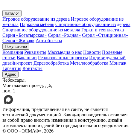
пн – пт с 8:00 до 16:30
Каталог
Игровое оборудование из дерева
Игровое оборудование из
металла
Парковая мебель
Спортивное оборудование из дерева
Спортивное оборудование из металла
Горки и геопластика
Серия «Богатырская»
Серия «Родная»
Серия «Станционная»
Серия «Живая»
Арт-объекты
Покупателю
Компания
Реквизиты
Массмедиа о нас
Новости
Полезные
статьи
Вакансии
Реализованные проекты
Индивидуальный
дизайн-проект
Деревообработка
Металлообработка
Монтаж
Гарантия
Контакты
Адрес
Чебоксары,
Монтажный проезд, д.6,
пом. 1
Информация, представленная на сайте, не является
технической документацией. Завод-производитель оставляет
за собой право вносить изменения в конструкцию, дизайн
и комплектацию изделий без предварительного уведомления.
© ООО «ЭЛМАФ», 2026