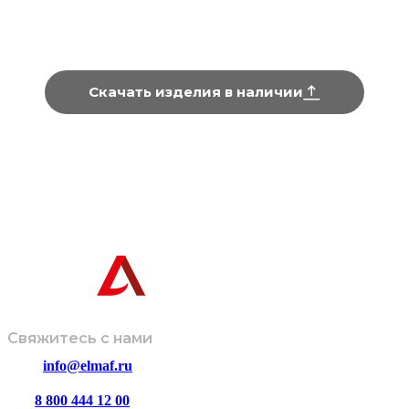
Серия «Станционна
Серия «Живая»
Скачать изделия в наличии
Информация, представленная на сайте, не является техниче
Завод-производитель оставляет за собой право вносить изме
дизайн и комплектацию изделий без предварительного
© ООО
Политика
Размещенная информация не
«ЭЛМАФ»,
обработки
является публичной офертой и носит
2026
данных
ознакомительный характер.
Свяжитесь с нами
info@elmaf.ru
8 800 444 12 00