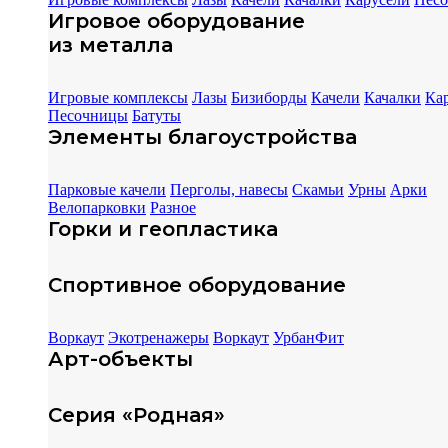
Игровое оборудование
из металла
Игровые комплексы
Лазы
Бизиборды
Качели
Качалки
Ка
Песочницы
Батуты
Элементы благоустройства
Парковые качели
Перголы, навесы
Скамьи
Урны
Арки
Велопарковки
Разное
Горки и геопластика
Спортивное оборудование
Воркаут
Экотренажеры
Воркаут
УрбанФит
Арт-объекты
Серия «Родная»