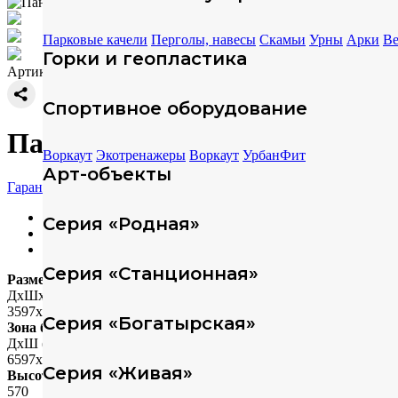
Парковые качели
Перголы, навесы
Скамьи
Урны
Арки
Ве
Горки и геопластика
Артикул: 314239
Спортивное оборудование
Панель для обучения ELMAF 
Воркаут
Экотренажеры
Воркаут
УрбанФит
Арт-объекты
Гарантия
Характеристики
Серия «Родная»
Техописание
Скачать модели
Серия «Станционная»
Размеры
ДхШхВ (мм)
3597х1380х1780
Серия «Богатырская»
Зона безопасности
ДхШ (мм)
6597х4380
Серия «Живая»
Высота падения
570