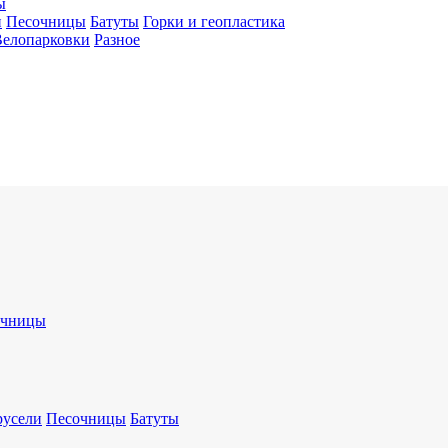
ы
и
Песочницы
Батуты
Горки и геопластика
Велопарковки
Разное
очницы
русели
Песочницы
Батуты