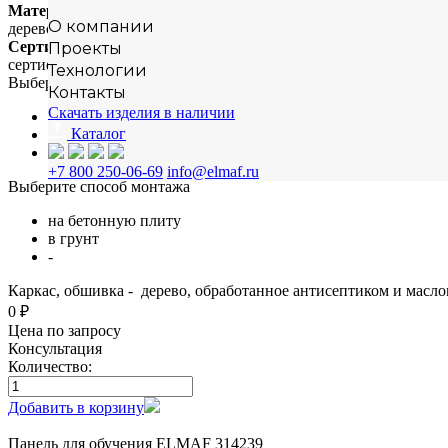
Материал
О компании
дерево+HPL
Сертификация
Проекты
сертифицировано
Технологии
Выберите материал
Контакты
Скачать изделия в наличии
сосна
Каталог
лиственница
-
+7 800 250-06-69
info@elmaf.ru
Выберите способ монтажа
на бетонную плиту
в грунт
-
Каркас, обшивка - дерево, обработанное антисептиком и масло
0 ₽
Цена по запросу
Консультация
Количество:
Добавить в корзину
Панель для обучения ELMAF 314239