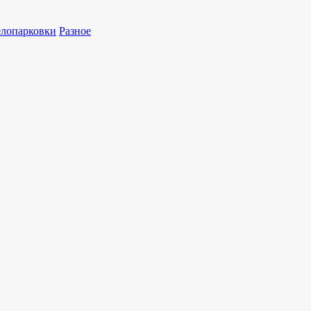
лопарковки
Разное
314239