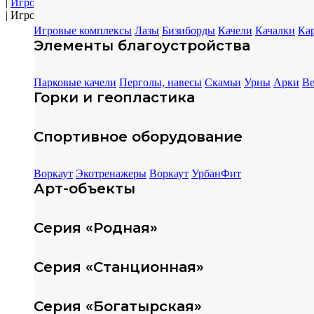
|
Игровые комплексы
|
Игровой комплекс Гнезда ELMAF 314882
Игровые комплексы
Лазы
Бизиборды
Качели
Качалки
Ка
Элементы благоустройства
Парковые качели
Перголы, навесы
Скамьи
Урны
Арки
Ве
Горки и геопластика
Спортивное оборудование
Воркаут
Экотренажеры
Воркаут
УрбанФит
Арт-объекты
Серия «Родная»
Серия «Станционная»
Серия «Богатырская»