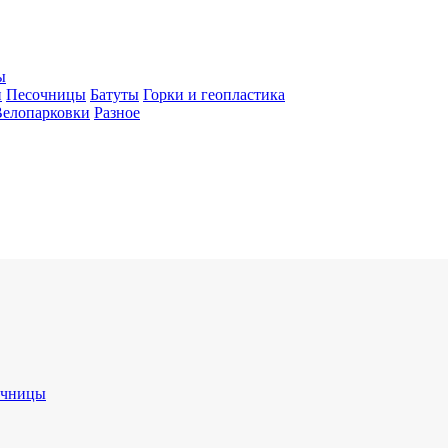
ы
и
Песочницы
Батуты
Горки и геопластика
Велопарковки
Разное
очницы