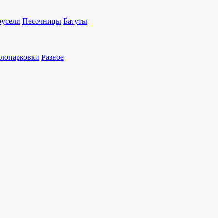
русели
Песочницы
Батуты
Артикул: 314882
лопарковки
Разное
Игровой комплекс Г
Гарантия
Характеристики
Техописа
Размеры
7500х5550х378
ДхШхВ (мм)
Зона безопасности
10688х900
ДхШ (мм)
Высота падения
165