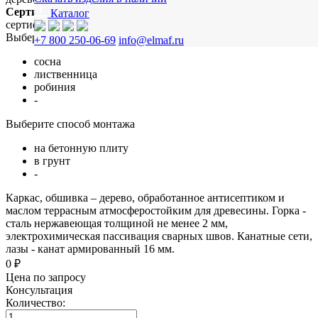
Сертификация
Каталог
сертифицировано
Выберите материал
+7 800 250-06-69
info@elmaf.ru
сосна
лиственница
робиния
-
Выберите способ монтажа
на бетонную плиту
в грунт
-
Каркас, обшивка – дерево, обработанное антисептиком и
маслом террасным атмосферостойким для древесины. Горка -
сталь нержавеющая толщиной не менее 2 мм,
электрохимическая пассивация сварных швов. Канатные сети,
лазы - канат армированный 16 мм.
0 ₽
Цена по запросу
Консультация
Количество: