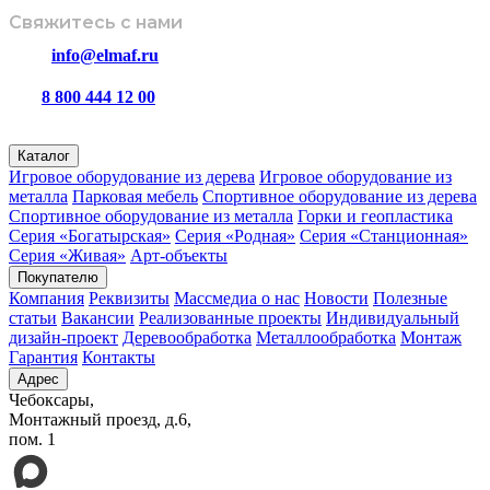
Свяжитесь с нами
info@elmaf.ru
8 800 444 12 00
пн – пт с 8:00 до 16:30
Каталог
Игровое оборудование из дерева
Игровое оборудование из
металла
Парковая мебель
Спортивное оборудование из дерева
Спортивное оборудование из металла
Горки и геопластика
Серия «Богатырская»
Серия «Родная»
Серия «Станционная»
Серия «Живая»
Арт-объекты
Покупателю
Компания
Реквизиты
Массмедиа о нас
Новости
Полезные
статьи
Вакансии
Реализованные проекты
Индивидуальный
дизайн-проект
Деревообработка
Металлообработка
Монтаж
Гарантия
Контакты
Адрес
Чебоксары,
Монтажный проезд, д.6,
пом. 1