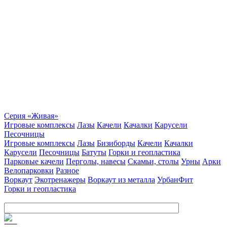
Серия «Живая»
Игровые комплексы
Лазы
Качели
Качалки
Карусели
Песочницы
Игровые комплексы
Лазы
Бизиборды
Качели
Качалки
Карусели
Песочницы
Батуты
Горки и геопластика
Парковые качели
Перголы, навесы
Скамьи, столы
Урны
Арки
Велопарковки
Разное
Воркаут
Экотренажеры
Воркаут из металла
УрбанФит
Горки и геопластика