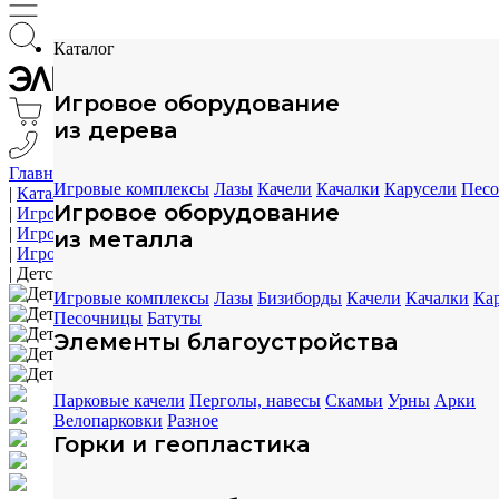
Каталог
Игровое оборудование
из дерева
Главная
Игровые комплексы
Лазы
Качели
Качалки
Карусели
Пес
|
Каталог
Игровое оборудование
|
Игровое оборудование
|
Игровое оборудование из дерева
из металла
|
Игровые комплексы
|
Детский комплекс ELMAF 314474
Игровые комплексы
Лазы
Бизиборды
Качели
Качалки
Ка
Песочницы
Батуты
Элементы благоустройства
Парковые качели
Перголы, навесы
Скамьи
Урны
Арки
Велопарковки
Разное
Горки и геопластика