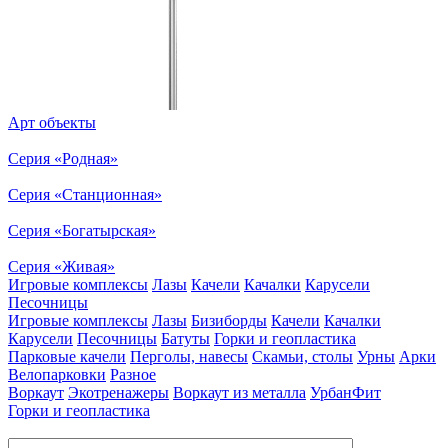
Арт объекты
Серия «Родная»
Серия «Станционная»
Серия «Богатырская»
Серия «Живая»
Игровые комплексы
Лазы
Качели
Качалки
Карусели
Песочницы
Игровые комплексы
Лазы
Бизиборды
Качели
Качалки
Карусели
Песочницы
Батуты
Горки и геопластика
Парковые качели
Перголы, навесы
Скамьи, столы
Урны
Арки
Велопарковки
Разное
Воркаут
Экотренажеры
Воркаут из металла
УрбанФит
Горки и геопластика