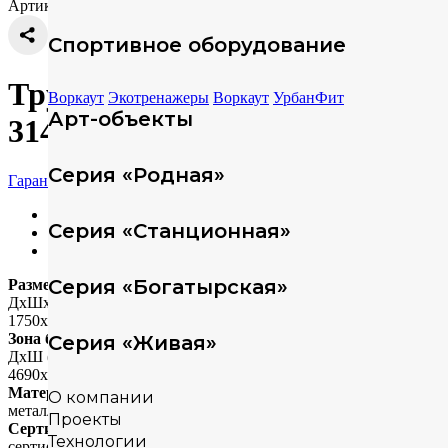
Артикул: 314895
Спортивное оборудование
Трубчатые колокола ELMAF
Воркаут
Экотренажеры
Воркаут
УрбанФит
Арт-объекты
314895
Серия «Родная»
Гарантия
Характеристики
Серия «Станционная»
Техописание
Скачать модели
Серия «Богатырская»
Размеры
ДхШхВ (мм)
1750х460х1900
Зона безопасности
Серия «Живая»
ДхШ (мм)
4690х3397
Материал
О компании
металл
Проекты
Сертификация
Технологии
сертифицировано