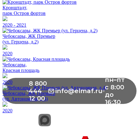
Кронштадт,
парк Остров фортов
2020 - 2021
Чебоксары, ЖК Премьер
(ул. Герцена, д.2)
2020
Чебоксары,
Красная площадь
пн–пт
2020
8 800
с 8:00
444
info@elmaf.ru
Чебоксары, ЖК Премьер
до
12 00
(ул. Автономная, д.4)
16:30
2020