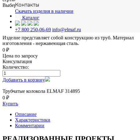
Контакты
Выберите способ монтажа
Скачать изделия в наличии
на бетонную плиту
Каталог
в грунт
-
+7 800 250-06-69
info@elmaf.ru
Изделие представляет собой конструкцию из труб. Материал
изготовления - нержавеющая сталь.
0 ₽
Цена по запросу
Консультация
Количество:
Добавить в корзину
Трубчатые колокола ELMAF 314895
0 ₽
Купить
Описание
Характеристики
Комментарии
РЕАЛИЗОВАННЫЕ ПРОЕКТЫ