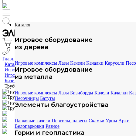
Каталог
Игровое оборудование
из дерева
Главная
Игровые комплексы
Лазы
Качели
Качалки
Карусели
Пес
|
Каталог
Игровое оборудование
|
Игровое оборудование
|
Игровое оборудование из металла
из металла
|
Бизиборды - развивающие доски
|
Трубчатые колокола ELMAF 314895
Игровые комплексы
Лазы
Бизиборды
Качели
Качалки
Ка
Песочницы
Батуты
Элементы благоустройства
Парковые качели
Перголы, навесы
Скамьи
Урны
Арки
Велопарковки
Разное
Горки и геопластика