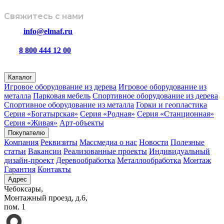
Свяжитесь с нами
info@elmaf.ru
8 800 444 12 00
пн – пт с 8:00 до 16:30
Каталог
Игровое оборудование из дерева
Игровое оборудование из
металла
Парковая мебель
Спортивное оборудование из дерева
Спортивное оборудование из металла
Горки и геопластика
Серия «Богатырская»
Серия «Родная»
Серия «Станционная»
Серия «Живая»
Арт-объекты
Покупателю
Компания
Реквизиты
Массмедиа о нас
Новости
Полезные
статьи
Вакансии
Реализованные проекты
Индивидуальный
дизайн-проект
Деревообработка
Металлообработка
Монтаж
Гарантия
Контакты
Адрес
Чебоксары,
Монтажный проезд, д.6,
пом. 1