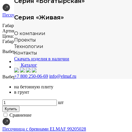
Серия «Богатырская»
Песочница ELMAF 314025
Серия «Живая»
Габариты (ДШВ)
6500х2880х3200 мм
Артикул: 314025
О компании
Цена: по запросу
Проекты
Габариты (ДШВ)
6500х2880х3200 мм
Технологии
Выберите материал
Контакты
Скачать изделия в наличии
сосна
Каталог
лиственница
+7 800 250-06-69
info@elmaf.ru
Выберите способ монтажа
на бетонную плиту
в грунт
шт
Купить
Сравнение
Песочница с бревнами ELMAF 99205028