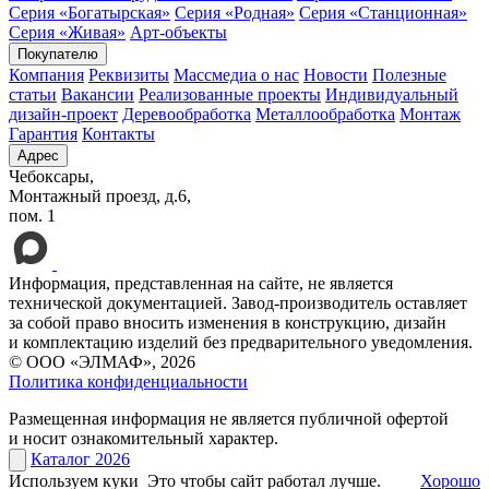
Серия «Богатырская»
Серия «Родная»
Серия «Станционная»
Серия «Живая»
Арт-объекты
Покупателю
Компания
Реквизиты
Массмедиа о нас
Новости
Полезные
статьи
Вакансии
Реализованные проекты
Индивидуальный
дизайн-проект
Деревообработка
Металлообработка
Монтаж
Гарантия
Контакты
Адрес
Чебоксары,
Монтажный проезд, д.6,
пом. 1
Информация, представленная на сайте, не является
технической документацией. Завод-производитель оставляет
за собой право вносить изменения в конструкцию, дизайн
и комплектацию изделий без предварительного уведомления.
© ООО «ЭЛМАФ», 2026
Политика конфиденциальности
Размещенная информация не является публичной офертой
и носит ознакомительный характер.
Каталог 2026
Используем куки
Это чтобы сайт работал лучше.
Хорошо