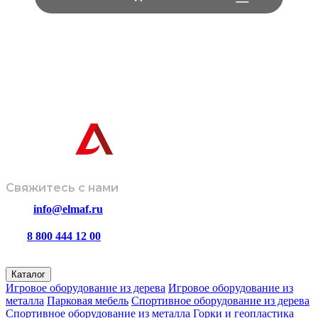
Информация, представленная на сайте, не является техниче
Завод-производитель оставляет за собой право вносить изме
дизайн и комплектацию изделий без предварительного
© ООО
Политика
Размещенная информация не
«ЭЛМАФ»,
обработки
является публичной офертой и носит
2026
данных
ознакомительный характер.
Свяжитесь с нами
info@elmaf.ru
8 800 444 12 00
пн – пт с 8:00 до 16:30
Каталог
Игровое оборудование из дерева
Игровое оборудование из
металла
Парковая мебель
Спортивное оборудование из дерева
Спортивное оборудование из металла
Горки и геопластика