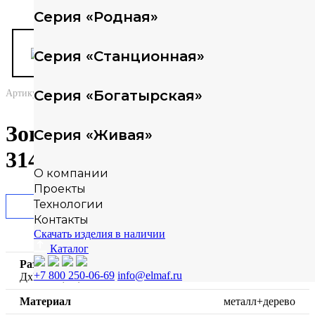
Серия «Родная»
Серия «Станционная»
Серия «Богатырская»
Артикул: 314832
Зона для коворкинга ELMAF
Серия «Живая»
314832
О компании
Проекты
Технологии
Гарантия
Контакты
Скачать изделия в наличии
Каталог
Размеры
18307х4236х3190
+7 800 250-06-69
info@elmaf.ru
ДхШхВ (мм)
Материал
металл+дерево