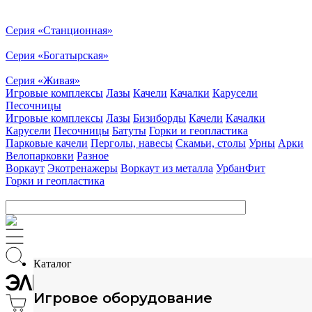
Серия «Станционная»
Серия «Богатырская»
Серия «Живая»
Игровые комплексы
Лазы
Качели
Качалки
Карусели
Песочницы
Игровые комплексы
Лазы
Бизиборды
Качели
Качалки
Карусели
Песочницы
Батуты
Горки и геопластика
Парковые качели
Перголы, навесы
Скамьи, столы
Урны
Арки
Велопарковки
Разное
Воркаут
Экотренажеры
Воркаут из металла
УрбанФит
Горки и геопластика
Каталог
Игровое оборудование