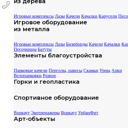
из дерева
Игровые комплексы
Лазы
Качели
Качалки
Карусели
Пес
Игровое оборудование
из металла
Игровые комплексы
Лазы
Бизиборды
Качели
Качалки
Ка
Песочницы
Батуты
Элементы благоустройства
Парковые качели
Перголы, навесы
Скамьи
Урны
Арки
Велопарковки
Разное
Горки и геопластика
Спортивное оборудование
Воркаут
Экотренажеры
Воркаут
УрбанФит
Арт-объекты